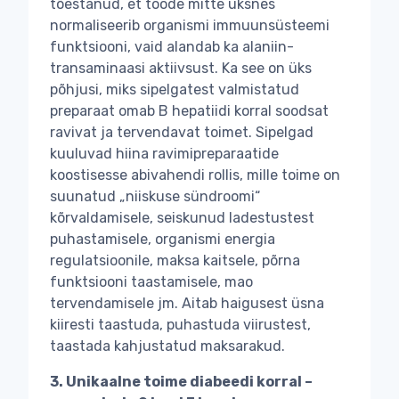
tõestanud, et toode mitte üksnes
normaliseerib organismi immuunsüsteemi
funktsiooni, vaid alandab ka alaniin-
transaminaasi aktiivsust. Ka see on üks
põhjusi, miks sipelgatest valmistatud
preparaat omab B hepatiidi korral soodsat
ravivat ja tervendavat toimet. Sipelgad
kuuluvad hiina ravimipreparaatide
koostisesse abivahendi rollis, mille toime on
suunatud „niiskuse sündroomi“
kõrvaldamisele, seiskunud ladestustest
puhastamisele, organismi energia
regulatsioonile, maksa kaitsele, põrna
funktsiooni taastamisele, mao
tervendamisele jm. Aitab haigusest üsna
kiiresti taastuda, puhastuda viirustest,
taastada kahjustatud maksarakud.
3. Unikaalne toime diabeedi korral –