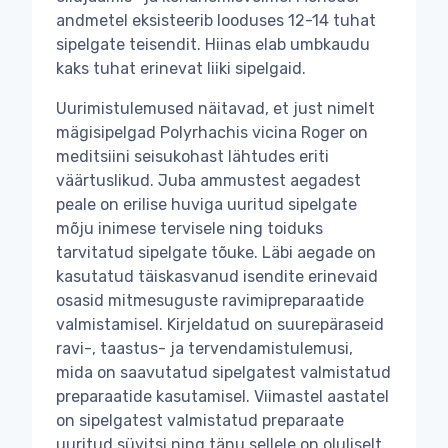
andmetel eksisteerib looduses 12-14 tuhat
sipelgate teisendit. Hiinas elab umbkaudu
kaks tuhat erinevat liiki sipelgaid.
Uurimistulemused näitavad, et just nimelt
mägisipelgad Polyrhachis vicina Roger on
meditsiini seisukohast lähtudes eriti
väärtuslikud. Juba ammustest aegadest
peale on erilise huviga uuritud sipelgate
mõju inimese tervisele ning toiduks
tarvitatud sipelgate tõuke. Läbi aegade on
kasutatud täiskasvanud isendite erinevaid
osasid mitmesuguste ravimipreparaatide
valmistamisel. Kirjeldatud on suurepäraseid
ravi-, taastus- ja tervendamistulemusi,
mida on saavutatud sipelgatest valmistatud
preparaatide kasutamisel. Viimastel aastatel
on sipelgatest valmistatud preparaate
uuritud süvitsi ning tänu sellele on oluliselt