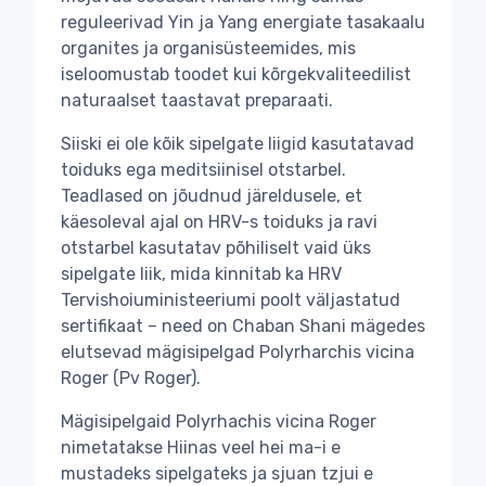
reguleerivad Yin ja Yang energiate tasakaalu
organites ja organisüsteemides, mis
iseloomustab toodet kui kõrgekvaliteedilist
naturaalset taastavat preparaati.
Siiski ei ole kõik sipelgate liigid kasutatavad
toiduks ega meditsiinisel otstarbel.
Teadlased on jõudnud järeldusele, et
käesoleval ajal on HRV-s toiduks ja ravi
otstarbel kasutatav põhiliselt vaid üks
sipelgate liik, mida kinnitab ka HRV
Tervishoiuministeeriumi poolt väljastatud
sertifikaat – need on Chaban Shani mägedes
elutsevad mägisipelgad Polyrharchis vicina
Roger (Pv Roger).
Mägisipelgaid Polyrhachis vicina Roger
nimetatakse Hiinas veel hei ma-i e
mustadeks sipelgateks ja sjuan tzjui e