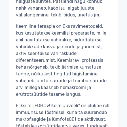
haiguste suhtes. Patsiendi nägu kõhnub,
nahk vananeb, kaob isu, algab juuste
väljalangemine, tekib loidus, unetus jm.
Keemiline teraapia on üks ravimeetodeid,
kus kasutatakse keemilisi preparaate, mille
abil hävitatakse vähirakke, pidurdatakse
vähirakkude kasvu ja nende jagunemist,
aktiviseeritakse vähirakkude
diferentseerumist. Keemiaravi protsessis
keha nõrgeneb, tekib äärmise kurnatuse
tunne, nõrkusest tingitud higistamine,
väheneb lümfotsüütide ja trombotsüütide
arv, millega kaasneb hemakroomi ja
erütrotsüütide taseme langus.
Eliksiiril „FOHOW Kolm Juveeli“ on oluline roll
immuunsuse tõstmisel, kuna ta suurendab
makrofaagide ja lümfotsüütide aktiivsust,
tõstab leukotsüütide arvu veres, tunduvalt