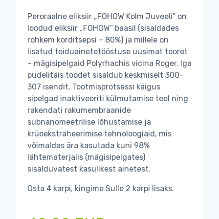
Peroraalne eliksiir „FOHOW Kolm Juveeli“ on
loodud eliksiir „FOHOW” baasil (sisaldades
rohkem korditsepsi – 80%) ja millele on
lisatud toiduainetetööstuse uusimat tooret
– mägisipelgaid Polyrhachis vicina Roger. Iga
pudelitäis toodet sisaldub keskmiselt 300-
307 isendit. Tootmisprotsessi käigus
sipelgad inaktiveeriti külmutamise teel ning
rakendati rakumembraanide
subnanomeetrilise lõhustamise ja
krüoekstraheerimise tehnoloogiaid, mis
võimaldas ära kasutada kuni 98%
lähtematerjalis (mägisipelgates)
sisalduvatest kasulikest ainetest.
Osta 4 karpi, kingime Sulle 2 karpi lisaks.