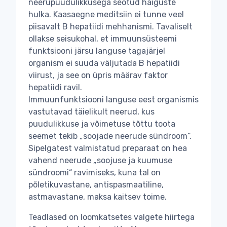
neerupuudulikkusega seotud haiguste
hulka. Kaasaegne meditsiin ei tunne veel
piisavalt B hepatiidi mehhanismi. Tavaliselt
ollakse seisukohal, et immuunsüsteemi
funktsiooni järsu languse tagajärjel
organism ei suuda väljutada B hepatiidi
viirust, ja see on üpris määrav faktor
hepatiidi ravil.
Immuunfunktsiooni languse eest organismis
vastutavad täielikult neerud, kus
puudulikkuse ja võimetuse tõttu toota
seemet tekib „soojade neerude sündroom“.
Sipelgatest valmistatud preparaat on hea
vahend neerude „soojuse ja kuumuse
sündroomi“ ravimiseks, kuna tal on
põletikuvastane, antispasmaatiline,
astmavastane, maksa kaitsev toime.
Teadlased on loomkatsetes valgete hiirtega