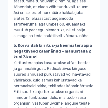
taastumine tunduvalt kiiremini, aga see
tähendab, et elada võib tunduvalt kauem!
Asi on selles, et harknääre hakkab juba
alates 12. eluaastast aegamööda
atrofeeruma, aga umbes 60. eluaastaks
muutub peaaegu olematuks, nii et palja
silmaga on teda praktiliselt võimatu näha.
5. Kõrvaldab kiiritus-ja keemiateraapia
negatiivsed kaasnähud – manustada 2
kuni 3 kuud.
Kiiritusteraapias kasutatakse alfa-, beeta-
ja gammakiirgust. Radioaktiivse kiirguse
suured annused purustavad või hävitavad
vähirakke, kuid samas kahjustavad ka
normaalseid rakke, tekitades kõrvalnähtusid.
Eriti suurt kahju tekitatakse organismi
immuunfunktsioonidele, mis toob kaasa
organismi vastupanuvõime languse teiste