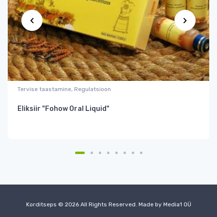
Tervise taastamine, Regulatsioon
Eliksiir "Fohow Oral Liquid"
Korditseps © 2026 All Rights Reserved. Made by
Media1 OÜ