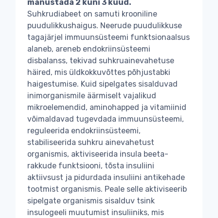
manustada 2 kuni 3 kuud.
Suhkrudiabeet on samuti krooniline
puudulikkushaigus. Neerude puudulikkuse
tagajärjel immuunsüsteemi funktsionaalsus
alaneb, areneb endokriinsüsteemi
disbalanss, tekivad suhkruainevahetuse
häired, mis üldkokkuvõttes põhjustabki
haigestumise. Kuid sipelgates sisalduvad
inimorganismile äärmiselt vajalikud
mikroelemendid, aminohapped ja vitamiinid
võimaldavad tugevdada immuunsüsteemi,
reguleerida endokriinsüsteemi,
stabiliseerida suhkru ainevahetust
organismis, aktiviseerida insula beeta-
rakkude funktsiooni, tõsta insuliini
aktiivsust ja pidurdada insuliini antikehade
tootmist organismis. Peale selle aktiviseerib
sipelgate organismis sisalduv tsink
insulogeeli muutumist insuliiniks, mis