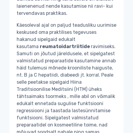
laienenenud nende kasutamise nii ravi- kui
tervendavas praktikas.
Käesoleval ajal on paljud teadusliku uurimise
keskused oma praktilises tegevuses
hakanud sipelgaid edukalt
kasutama
reumatoidartriitide
ravimiseks.
Samuti on jõutud järeldusele, et sipelgatest
valmistatud preparaatide kasutamine annab
häid tulemusi mõnede krooniliste haiguste,
nt. B ja C hepatiidi, diabeedi jt. korral. Peale
selle peetakse sipelgaid Hiina
Traditsioonilise Meditsiini (HTM) üheks
tähtsaimaks toormeks , mille abil on võimalik
edukalt ennetada sugulise funktsiooni
regressiooni ja taastada lastesünnitamise
funktsiooni. Sipelgatest valmistatud
preparaatidel on kosmeetiline toime, nad
mõjuvad soodsalt nahale ning samas