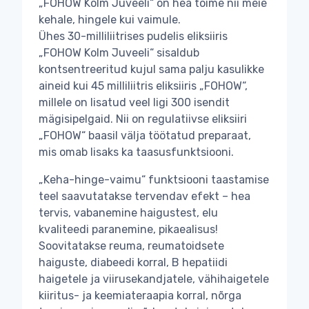
„FOHOW Kolm Juveeli“ on hea toime nii meie
kehale, hingele kui vaimule.
Ühes 30-milliliitrises pudelis eliksiiris
„FOHOW Kolm Juveeli“ sisaldub
kontsentreeritud kujul sama palju kasulikke
aineid kui 45 milliliitris eliksiiris „FOHOW“,
millele on lisatud veel ligi 300 isendit
mägisipelgaid. Nii on regulatiivse eliksiiri
„FOHOW“ baasil välja töötatud preparaat,
mis omab lisaks ka taasusfunktsiooni.
„Keha-hinge-vaimu“ funktsiooni taastamise
teel saavutatakse tervendav efekt – hea
tervis, vabanemine haigustest, elu
kvaliteedi paranemine, pikaealisus!
Soovitatakse reuma, reumatoidsete
haiguste, diabeedi korral, B hepatiidi
haigetele ja viirusekandjatele, vähihaigetele
kiiritus- ja keemiateraapia korral, nõrga