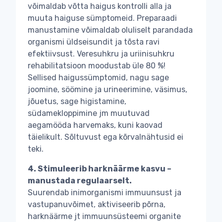
võimaldab võtta haigus kontrolli alla ja
muuta haiguse sümptomeid. Preparaadi
manustamine võimaldab oluliselt parandada
organismi üldseisundit ja tõsta ravi
efektiivsust. Veresuhkru ja uriinisuhkru
rehabilitatsioon moodustab üle 80 %!
Sellised haigussümptomid, nagu sage
joomine, söömine ja urineerimine, väsimus,
jõuetus, sage higistamine,
südamekloppimine jm muutuvad
aegamööda harvemaks, kuni kaovad
täielikult. Sõltuvust ega kõrvalnähtusid ei
teki.
4. Stimuleerib harknäärme kasvu –
manustada regulaarselt.
Suurendab inimorganismi immuunsust ja
vastupanuvõimet, aktiviseerib põrna,
harknäärme jt immuunsüsteemi organite