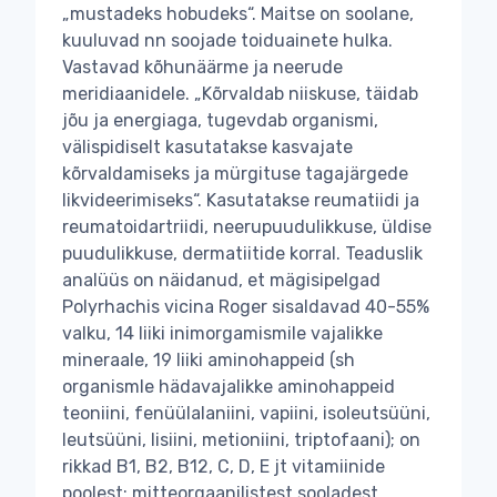
„mustadeks hobudeks“. Maitse on soolane,
kuuluvad nn soojade toiduainete hulka.
Vastavad kõhunäärme ja neerude
meridiaanidele. „Kõrvaldab niiskuse, täidab
jõu ja energiaga, tugevdab organismi,
välispidiselt kasutatakse kasvajate
kõrvaldamiseks ja mürgituse tagajärgede
likvideerimiseks“. Kasutatakse reumatiidi ja
reumatoidartriidi, neerupuudulikkuse, üldise
puudulikkuse, dermatiitide korral. Teaduslik
analüüs on näidanud, et mägisipelgad
Polyrhachis vicina Roger sisaldavad 40-55%
valku, 14 liiki inimorgamismile vajalikke
mineraale, 19 liiki aminohappeid (sh
organismle hädavajalikke aminohappeid
teoniini, fenüülalaniini, vapiini, isoleutsüüni,
leutsüüni, lisiini, metioniini, triptofaani); on
rikkad B1, B2, B12, C, D, E jt vitamiinide
poolest; mitteorgaanilistest sooladest