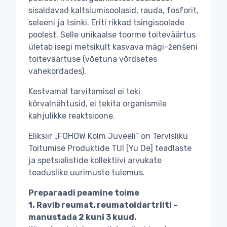
sisaldavad kaltsiumisoolasid, rauda, fosforit,
seleeni ja tsinki. Eriti rikkad tsingisoolade
poolest. Selle unikaalse toorme toiteväärtus
ületab isegi metsikult kasvava mägi-ženšeni
toiteväärtuse (võetuna võrdsetes
vahekordades).
Kestvamal tarvitamisel ei teki
kõrvalnähtusid, ei tekita organismile
kahjulikke reaktsioone.
Eliksiir „FOHOW Kolm Juveeli“ on Tervisliku
Toitumise Produktide TUI [Yu De] teadlaste
ja spetsialistide kollektiivi arvukate
teaduslike uurimuste tulemus.
Preparaadi peamine toime
1. Ravib reumat, reumatoidartriiti –
manustada 2 kuni 3 kuud.