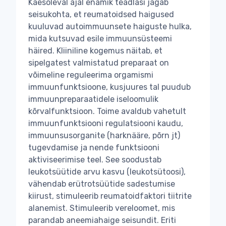
Käesoleval ajal enamik teadlasi jagab
seisukohta, et reumatoidsed haigused
kuuluvad autoimmuunsete haiguste hulka,
mida kutsuvad esile immuunsüsteemi
häired. Kliiniline kogemus näitab, et
sipelgatest valmistatud preparaat on
võimeline reguleerima orgamismi
immuunfunktsioone, kusjuures tal puudub
immuunpreparaatidele iseloomulik
kõrvalfunktsioon. Toime avaldub vahetult
immuunfunktsiooni regulatsiooni kaudu,
immuunsusorganite (harknääre, põrn jt)
tugevdamise ja nende funktsiooni
aktiviseerimise teel. See soodustab
leukotsüütide arvu kasvu (leukotsütoosi),
vähendab erütrotsüütide sadestumise
kiirust, stimuleerib reumatoidfaktori tiitrite
alanemist. Stimuleerib vereloomet, mis
parandab aneemiahaige seisundit. Eriti