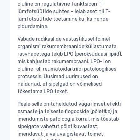
oluline on regulatiivne funktsioon T-
lümfotsüütide suhtes – leiab aset nii T-
lümfotsüütide toetamine kui ka nende
pidurdamine.
Vabade radikaalide vastastikusel toimel
organismi rakumembraanide küllastumata
rasvhapetega tekib LPO (peroksüdaasi lipiid),
mis kahjustab rakumembraani. LPO-l on
oluline roll reumatoidartriidi patoloogilises
protsessis. Uusimad uurimused on
näidanud, et sipelgad on võimelised
tõkestama LPO teket.
Peale selle on täheldatud väga ilmset efekti
esmaste ja teiseste flogooside (põletike) ja
imendumiste patoloogia korral, mis tõestab
sipelgate vahetut põletikuvastast,
imendavat ja valuvaigistavat toimet