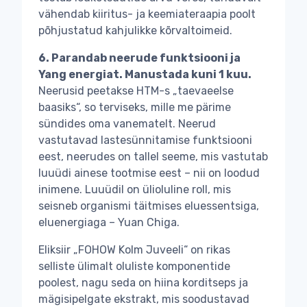
vähendab kiiritus- ja keemiateraapia poolt
põhjustatud kahjulikke kõrvaltoimeid.
6. Parandab neerude funktsiooni ja
Yang energiat. Manustada kuni 1 kuu.
Neerusid peetakse HTM-s „taevaeelse
baasiks“, so terviseks, mille me pärime
sündides oma vanematelt. Neerud
vastutavad lastesünnitamise funktsiooni
eest, neerudes on tallel seeme, mis vastutab
luuüdi ainese tootmise eest – nii on loodud
inimene. Luuüdil on ülioluline roll, mis
seisneb organismi täitmises eluessentsiga,
eluenergiaga – Yuan Chiga.
Eliksiir „FOHOW Kolm Juveeli“ on rikas
selliste ülimalt oluliste komponentide
poolest, nagu seda on hiina korditseps ja
mägisipelgate ekstrakt, mis soodustavad