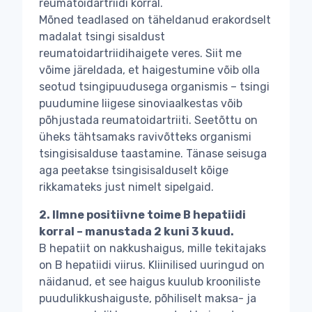
reumatoidartriidi korral.
Mõned teadlased on täheldanud erakordselt
madalat tsingi sisaldust
reumatoidartriidihaigete veres. Siit me
võime järeldada, et haigestumine võib olla
seotud tsingipuudusega organismis – tsingi
puudumine liigese sinoviaalkestas võib
põhjustada reumatoidartriiti. Seetõttu on
üheks tähtsamaks ravivõtteks organismi
tsingisisalduse taastamine. Tänase seisuga
aga peetakse tsingisisalduselt kõige
rikkamateks just nimelt sipelgaid.
2. Ilmne positiivne toime B hepatiidi
korral – manustada 2 kuni 3 kuud.
B hepatiit on nakkushaigus, mille tekitajaks
on B hepatiidi viirus. Kliinilised uuringud on
näidanud, et see haigus kuulub krooniliste
puudulikkushaiguste, põhiliselt maksa- ja