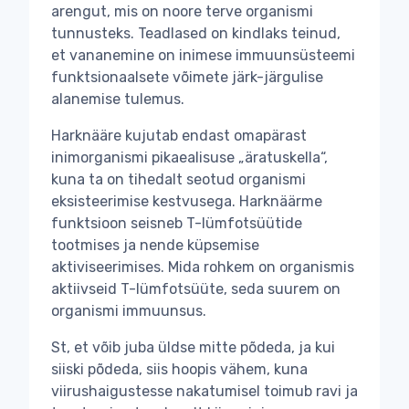
arengut, mis on noore terve organismi
tunnusteks. Teadlased on kindlaks teinud,
et vananemine on inimese immuunsüsteemi
funktsionaalsete võimete järk-järgulise
alanemise tulemus.
Harknääre kujutab endast omapärast
inimorganismi pikaealisuse „äratuskella“,
kuna ta on tihedalt seotud organismi
eksisteerimise kestvusega. Harknäärme
funktsioon seisneb T-lümfotsüütide
tootmises ja nende küpsemise
aktiviseerimises. Mida rohkem on organismis
aktiivseid T-lümfotsüüte, seda suurem on
organismi immuunsus.
St, et võib juba üldse mitte põdeda, ja kui
siiski põdeda, siis hoopis vähem, kuna
viirushaigustesse nakatumisel toimub ravi ja