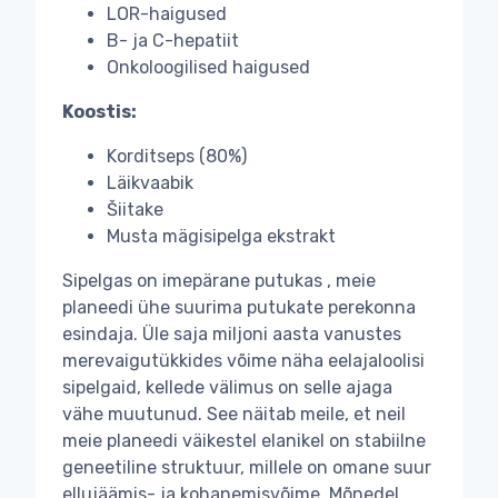
LOR-haigused
B- ja C-hepatiit
Onkoloogilised haigused
Koostis:
Korditseps (80%)
Läikvaabik
Šiitake
Musta mägisipelga ekstrakt
Sipelgas on imepärane putukas , meie
planeedi ühe suurima putukate perekonna
esindaja. Üle saja miljoni aasta vanustes
merevaigutükkides võime näha eelajaloolisi
sipelgaid, kellede välimus on selle ajaga
vähe muutunud. See näitab meile, et neil
meie planeedi väikestel elanikel on stabiilne
geneetiline struktuur, millele on omane suur
ellujäämis- ja kohanemisvõime. Mõnedel