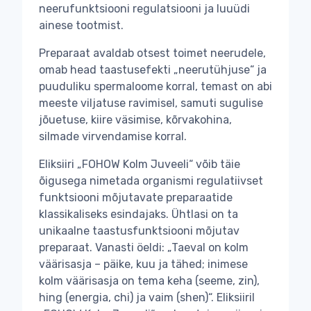
neerufunktsiooni regulatsiooni ja luuüdi
ainese tootmist.
Preparaat avaldab otsest toimet neerudele,
omab head taastusefekti „neerutühjuse“ ja
puuduliku spermaloome korral, temast on abi
meeste viljatuse ravimisel, samuti sugulise
jõuetuse, kiire väsimise, kõrvakohina,
silmade virvendamise korral.
Eliksiiri „FOHOW Kolm Juveeli“ võib täie
õigusega nimetada organismi regulatiivset
funktsiooni mõjutavate preparaatide
klassikaliseks esindajaks. Ühtlasi on ta
unikaalne taastusfunktsiooni mõjutav
preparaat. Vanasti öeldi: „Taeval on kolm
väärisasja – päike, kuu ja tähed; inimese
kolm väärisasja on tema keha (seeme, zin),
hing (energia, chi) ja vaim (shen)“. Eliksiiril