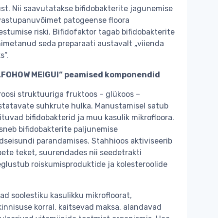
sust. Nii saavutatakse bifidobakterite jagunemise
 vastupanuvõimet patogeense floora
stumise riski. Bifidofaktor tagab bifidobakterite
imetanud seda preparaati austavalt „viienda
s“.
i) „FOHOW MEIGUI“ peamised komponendid
oosi struktuuriga fruktoos – glükoos –
statavate suhkrute hulka. Manustamisel satub
ituvad bifidobakterid ja muu kasulik mikrofloora.
sneb bifidobakterite paljunemise
ldseisundi parandamises. Stahhioos aktiviseerib
pete teket, suurendades nii seedetrakti
glustub roiskumisproduktide ja kolesteroolide
ad soolestiku kasulikku mikrofloorat,
innisuse korral, kaitsevad maksa, alandavad