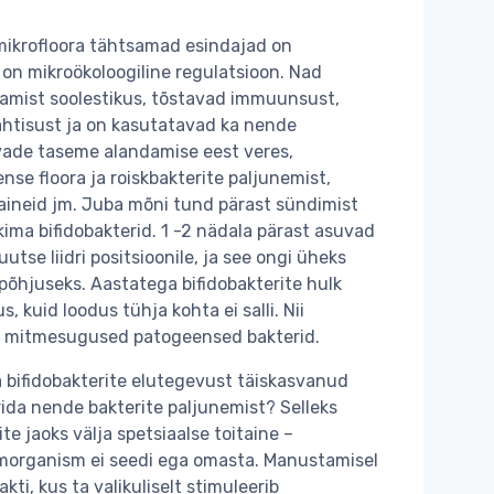
mikrofloora tähtsamad esindajad on
s on mikroökoloogiline regulatsioon. Nad
tamist soolestikus, tõstavad immuunsust,
ahtisust ja on kasutatavad ka nende
vade taseme alandamise eest veres,
se floora ja roiskbakterite paljunemist,
ineid jm. Juba mõni tund pärast sündimist
ima bifidobakterid. 1 -2 nädala pärast asuvad
utse liidri positsioonile, ja see ongi üheks
õhjuseks. Aastatega bifidobakterite hulk
, kuid loodus tühja kohta ei salli. Nii
a mitmesugused patogeensed bakterid.
a bifidobakterite elutegevust täiskasvanud
rida nende bakterite paljunemist? Selleks
te jaoks välja spetsiaalse toitaine –
inimorganism ei seedi ega omasta. Manustamisel
kti, kus ta valikuliselt stimuleerib