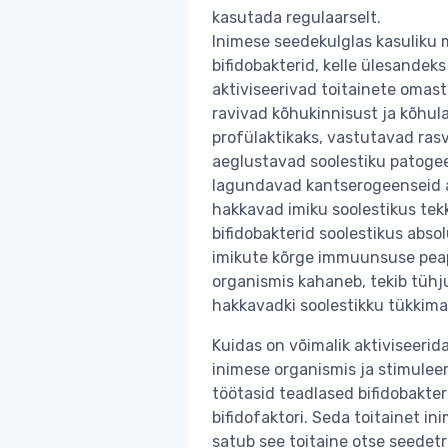
kasutada regulaarselt.
Inimese seedekulglas kasuliku 
bifidobakterid, kelle ülesandek
aktiviseerivad toitainete omas
ravivad kõhukinnisust ja kõhul
profülaktikaks, vastutavad ras
aeglustavad soolestiku patogeen
lagundavad kantserogeenseid a
hakkavad imiku soolestikus tekk
bifidobakterid soolestikus absolu
imikute kõrge immuunsuse peap
organismis kahaneb, tekib tühjus
hakkavadki soolestikku tükkim
Kuidas on võimalik aktiviseerid
inimese organismis ja stimulee
töötasid teadlased bifidobakteri
bifidofaktori. Seda toitainet 
satub see toitaine otse seedetra