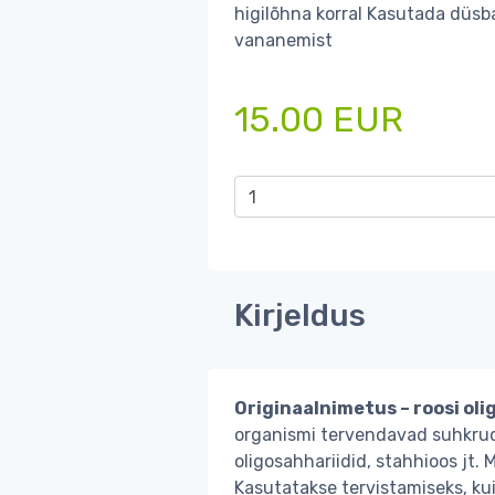
higilõhna korral Kasutada düsba
vananemist
15.00 EUR
Kirjeldus
Originaalnimetus – roosi oli
organismi tervendavad suhkrud.
oligosahhariidid, stahhioos jt.
Kasutatakse tervistamiseks, ku