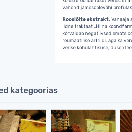
kolesteroolide taset veres, sti
vahend jämesoolevähi profülak
Roosiõite ekstrakt.
Vanaaja a
Iidne traktaat „Hiina koondfarm
kõrvaldab negatiivsed emotsio
reumaatilise artriidi, aga ka v
verise kõhulahtisuse, düsentee
ed kategoorias