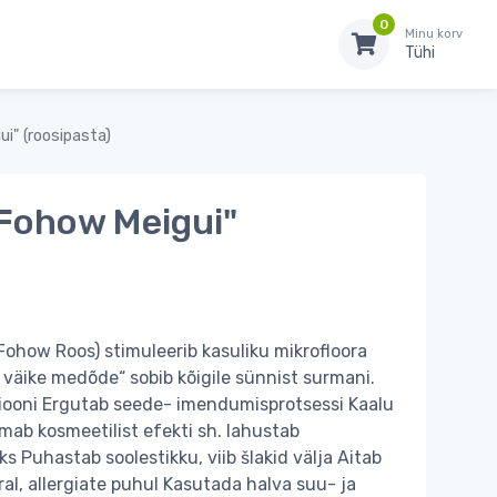
0
Minu korv
Tühi
i" (roosipasta)
"Fohow Meigui"
Fohow Roos) stimuleerib kasuliku mikrofloora
 väike medõde“ sobib kõigile sünnist surmani.
iooni Ergutab seede- imendumisprotsessi Kaalu
ab kosmeetilist efekti sh. lahustab
s Puhastab soolestikku, viib šlakid välja Aitab
ral, allergiate puhul Kasutada halva suu- ja