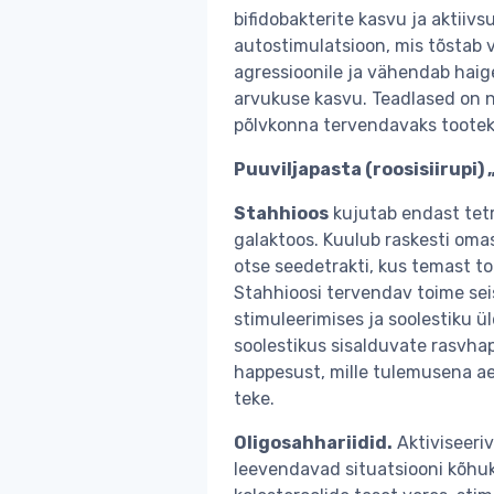
bifidobakterite kasvu ja aktiiv
autostimulatsioon, mis tõstab
agressioonile ja vähendab haige
arvukuse kasvu. Teadlased on n
põlvkonna tervendavaks tootek
Puuviljapasta (roosisiirup
Stahhioos
kujutab endast tetr
galaktoos. Kuulub raskesti oma
otse seedetrakti, kus temast to
Stahhioosi tervendav toime sei
stimuleerimises ja soolestiku ü
soolestikus sisalduvate rasvha
happesust, mille tulemusena ae
teke.
Oligosahhariidid.
Aktiviseeriv
leevendavad situatsiooni kõhuk