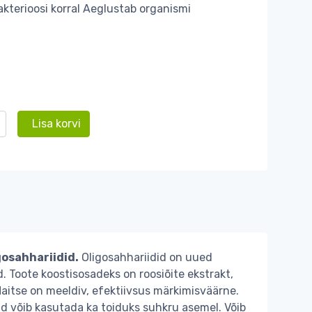
kterioosi korral Aeglustab organismi
Lisa korvi
gosahhariidid.
Oligosahhariidid on uued
 Toote koostisosadeks on roosiõite ekstrakt,
 Maitse on meeldiv, efektiivsus märkimisväärne.
id võib kasutada ka toiduks suhkru asemel. Võib