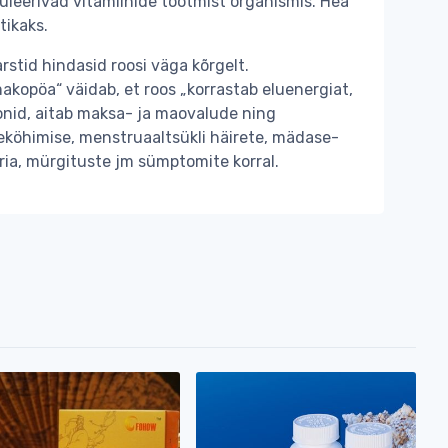
muleerivad vitamiinide tootmist organismis. Hea
tikaks.
rstid hindasid roosi väga kõrgelt.
akopöa“ väidab, et roos „korrastab eluenergiat,
onid, aitab maksa- ja maovalude ning
ereköhimise, menstruaaltsükli häirete, mädase-
ria, mürgituste jm sümptomite korral.